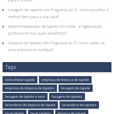
para o imóvel?
Lavagem de tapetes em Freguesia do Ó: como escolher o
melhor item para a sua casa?
Impermeabilização de tapete em Limão: a higienização
profissional traz quais benefícios?
Limpeza de tapetes em Freguesia do Ó: como saber se
uma empresa é confiável?
Tags
como limpar tapete
empresa de limpeza de tapete
empresa de limpeza de tapetes
lavagem de tapete
lavagem de tapete a seco
lavagem de tapetes
lavanderia de limpeza de tapete
lavanderia de tapetes
lavar tapete
lavar tapetes
limpeza de tapete