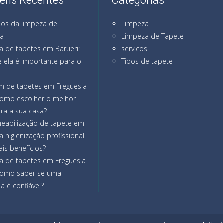
ens Recentes
Categorias
ios da limpeza de
Limpeza
na
Limpeza de Tapete
a de tapetes em Barueri:
servicos
 ela é importante para o
Tipos de tapete
m de tapetes em Freguesia
como escolher o melhor
ra a sua casa?
eabilização de tapete em
a higienização profissional
ais benefícios?
a de tapetes em Freguesia
como saber se uma
 é confiável?