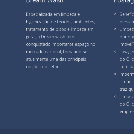
Dream Wash
Postag
Especializada em limpeza e
Benefíc
higienização de tecidos, ambientes,
persia
tratamento de pisos e limpeza em
Limpez
geral, a Dream wash tem
por que
conquistado importante espaço no
imóvel?
mercado nacional, tornando-se
Lavage
atualmente uma das principais
do Ó: 
opções do setor.
item pa
Imperm
Limão: 
traz qu
Limpez
do Ó: 
empresa