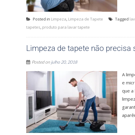
Posted in
Limpeza
,
Limpeza de Tapete
Tagged
la
tapetes
,
produto para lavar tapete
Limpeza de tapete não precisa 
Posted on
julho 20, 2018
A limp
e mic
que a 
limpe
garant
aparê