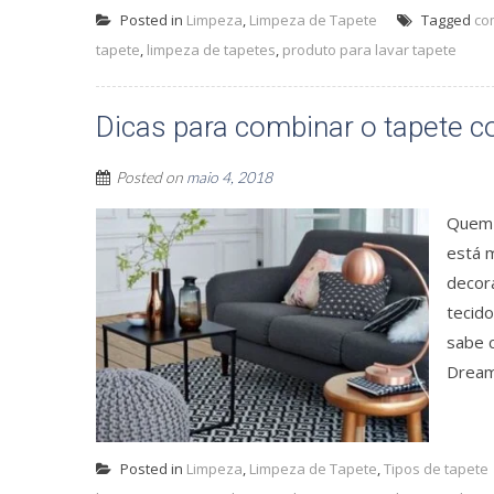
Posted in
Limpeza
,
Limpeza de Tapete
Tagged
co
tapete
,
limpeza de tapetes
,
produto para lavar tapete
Dicas para combinar o tapete 
Posted on
maio 4, 2018
Quem 
está 
decor
tecid
sabe c
Dream 
Posted in
Limpeza
,
Limpeza de Tapete
,
Tipos de tapete