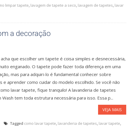
mo limpar tapete
,
lavagem de tapete a seco
,
lavagem de tapetes
,
lavar
com a decoração
acha que escolher um tapete é coisa simples e desnecessária,
muito enganado. O tapete pode fazer toda diferença em uma
ação, mas para adquiri-lo é fundamental conhecer sobre
os e aprender como cuidar do modelo escolhido. Se você não
omo lavar tapete, fique tranquilo! A lavanderia de tapetes
Wash tem toda estrutura necessária para isso. Essa p...
VEJA MAIS
Tagged
como lavar tapete
,
lavanderia de tapetes
,
lavar tapete
,