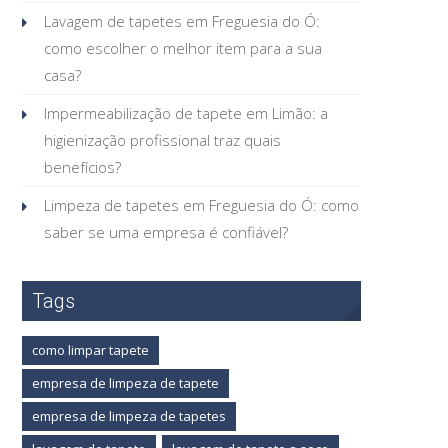
Lavagem de tapetes em Freguesia do Ó:
como escolher o melhor item para a sua
casa?
Impermeabilização de tapete em Limão: a
higienização profissional traz quais
benefícios?
Limpeza de tapetes em Freguesia do Ó: como
saber se uma empresa é confiável?
Tags
como limpar tapete
empresa de limpeza de tapete
empresa de limpeza de tapetes