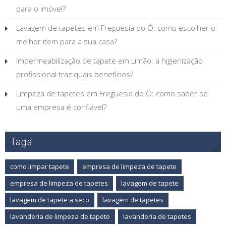
para o imóvel?
Lavagem de tapetes em Freguesia do Ó: como escolher o
melhor item para a sua casa?
Impermeabilização de tapete em Limão: a higienização
profissional traz quais benefícios?
Limpeza de tapetes em Freguesia do Ó: como saber se
uma empresa é confiável?
Tags
como limpar tapete
empresa de limpeza de tapete
empresa de limpeza de tapetes
lavagem de tapete
lavagem de tapete a seco
lavagem de tapetes
lavanderia de limpeza de tapete
lavanderia de tapetes