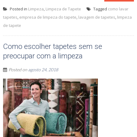
Posted in
Limpeza
,
Limpeza de Tapete
Tagged
como lavar
tapetes
,
empresa de limpeza do tapete
,
lavagem de tapetes
,
limpeza
de tapete
Como escolher tapetes sem se
preocupar com a limpeza
Posted on
agosto 24, 2018