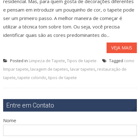
residencial. Mas, para quem gosta de decorações diferentes
e pensam em introduzir um pouquinho de cor, o tapete pode
ser um primeiro passo. A melhor maneira de começar é
utilizar a técnica tom sobre tom. Ou seja, você precisa
identificar quais são as cores predominantes do...
VEJA MAIS
Posted in
Limpeza de Tapete
,
Tipos de tapete
Tagged
como
limpar tapete
,
lavagem de tapetes
,
lavar tapetes
,
restauração de
tapete
,
tapete colorido
,
tipos de tapete
Entre em Contato
Nome