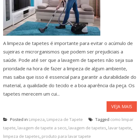
A limpeza de tapetes é importante para evitar o acúmulo de
sujeiras e microrganismos que podem ser prejudiciais a
saúde. Pode até ser que a lavagem de tapetes não seja sua
prioridade na hora de fazer a limpeza de algum ambiente,
mas saiba que isso é essencial para garantir a durabilidade do
material, a qualidade do tecido e a boa aparência da peça. Os
tapetes merecem um cui...
VEJA MAIS
Posted in
Limpeza
,
Limpeza de Tapete
Tagged
como limpar
tapete
,
lavagem de tapete a seco
,
lavagem de tapetes
,
lavar tapete
,
limpeza de tapetes
,
produto para lavar tapete