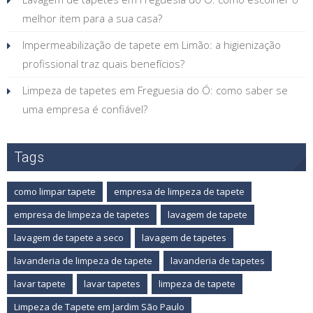
melhor item para a sua casa?
Impermeabilização de tapete em Limão: a higienização
profissional traz quais benefícios?
Limpeza de tapetes em Freguesia do Ó: como saber se
uma empresa é confiável?
Tags
como limpar tapete
empresa de limpeza de tapete
empresa de limpeza de tapetes
lavagem de tapete
lavagem de tapete a seco
lavagem de tapetes
lavanderia de limpeza de tapete
lavanderia de tapetes
lavar tapete
lavar tapetes
limpeza de tapete
Limpeza de Tapete em Jardim São Paulo