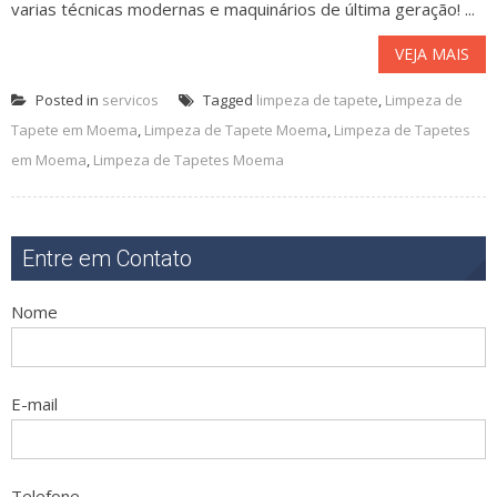
varias técnicas modernas e maquinários de última geração! ...
VEJA MAIS
Posted in
servicos
Tagged
limpeza de tapete
,
Limpeza de
Tapete em Moema
,
Limpeza de Tapete Moema
,
Limpeza de Tapetes
em Moema
,
Limpeza de Tapetes Moema
Entre em Contato
Nome
E-mail
Telefone