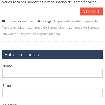
varias técnicas modernas e maquinários de última geração! ...
VEJA MAIS
Posted in
servicos
Tagged
limpeza de tapete
,
Limpeza de
Tapete em Moema
,
Limpeza de Tapete Moema
,
Limpeza de Tapetes
em Moema
,
Limpeza de Tapetes Moema
Entre em Contato
Nome
E-mail
Telefone