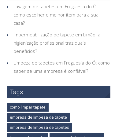
Lavagem de tapetes em Freguesia do Ó:
como escolher o melhor item para a sua
casa?
Impermeabilização de tapete em Limão: a
higienização profissional traz quais
benefícios?
Limpeza de tapetes em Freguesia do Ó: como
saber se uma empresa é confiável?
Tags
como limpar tapete
empresa de limpeza de tapete
empresa de limpeza de tapetes