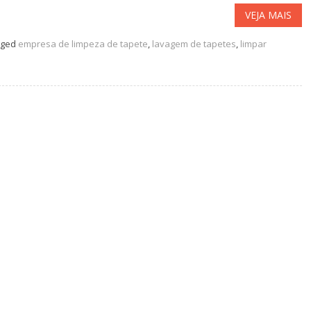
VEJA MAIS
gged
empresa de limpeza de tapete
,
lavagem de tapetes
,
limpar