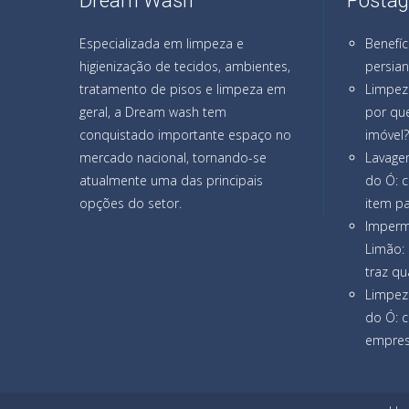
Dream Wash
Postag
Especializada em limpeza e
Benefíc
higienização de tecidos, ambientes,
persia
tratamento de pisos e limpeza em
Limpez
geral, a Dream wash tem
por que
conquistado importante espaço no
imóvel?
mercado nacional, tornando-se
Lavage
atualmente uma das principais
do Ó: 
opções do setor.
item pa
Imperm
Limão: 
traz qu
Limpez
do Ó: 
empresa