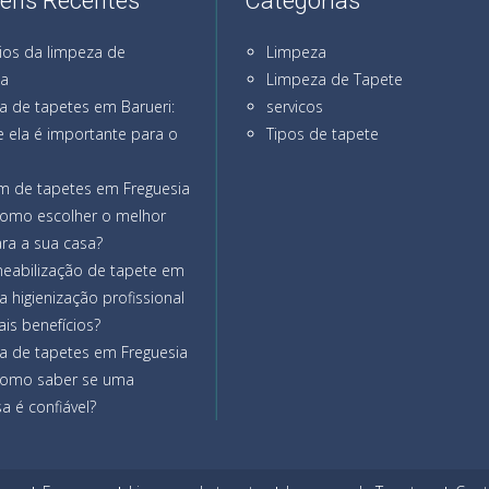
ens Recentes
Categorias
ios da limpeza de
Limpeza
na
Limpeza de Tapete
a de tapetes em Barueri:
servicos
 ela é importante para o
Tipos de tapete
m de tapetes em Freguesia
como escolher o melhor
ra a sua casa?
eabilização de tapete em
a higienização profissional
ais benefícios?
a de tapetes em Freguesia
como saber se uma
 é confiável?