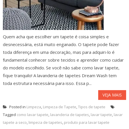
Quem acha que escolher um tapete é coisa simples e
desnecessária, está muito enganado. O tapete pode fazer
toda diferença em uma decoração, mas para adquiri-lo é
fundamental conhecer sobre tecidos e aprender como cuidar
do modelo escolhido. Se você não sabe como lavar tapete,
fique tranquilo! A lavanderia de tapetes Dream Wash tem
toda estrutura necessária para isso. Essa p...
VEJA MAIS
Posted in
Limpeza
,
Limpeza de Tapete
,
Tipos de tapete
Tagged
como lavar tapete
,
lavanderia de tapetes
,
lavar tapete
,
lavar
tapete a seco
,
limpeza de tapetes
,
produto para lavar tapete