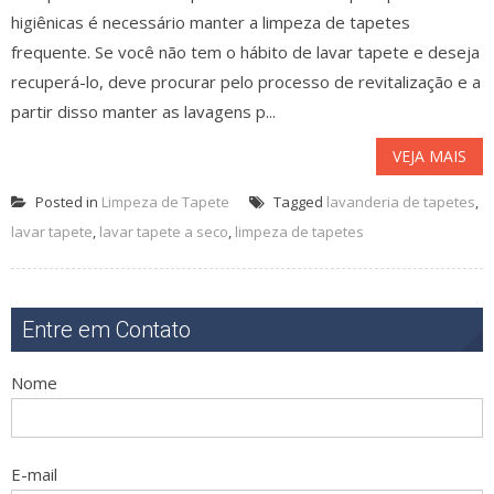
higiênicas é necessário manter a limpeza de tapetes
frequente. Se você não tem o hábito de lavar tapete e deseja
recuperá-lo, deve procurar pelo processo de revitalização e a
partir disso manter as lavagens p...
VEJA MAIS
Posted in
Limpeza de Tapete
Tagged
lavanderia de tapetes
,
lavar tapete
,
lavar tapete a seco
,
limpeza de tapetes
Entre em Contato
Nome
E-mail