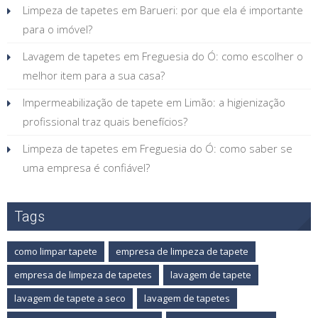
Limpeza de tapetes em Barueri: por que ela é importante
para o imóvel?
Lavagem de tapetes em Freguesia do Ó: como escolher o
melhor item para a sua casa?
Impermeabilização de tapete em Limão: a higienização
profissional traz quais benefícios?
Limpeza de tapetes em Freguesia do Ó: como saber se
uma empresa é confiável?
Tags
como limpar tapete
empresa de limpeza de tapete
empresa de limpeza de tapetes
lavagem de tapete
lavagem de tapete a seco
lavagem de tapetes