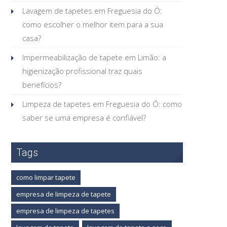
Lavagem de tapetes em Freguesia do Ó:
como escolher o melhor item para a sua
casa?
Impermeabilização de tapete em Limão: a
higienização profissional traz quais
benefícios?
Limpeza de tapetes em Freguesia do Ó: como
saber se uma empresa é confiável?
Tags
como limpar tapete
empresa de limpeza de tapete
empresa de limpeza de tapetes