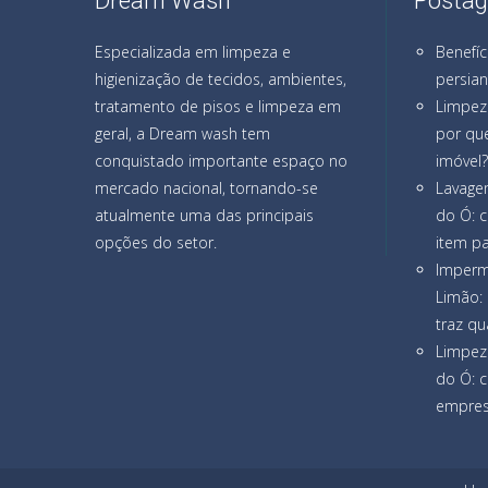
Dream Wash
Postag
Especializada em limpeza e
Benefíc
higienização de tecidos, ambientes,
persia
tratamento de pisos e limpeza em
Limpez
geral, a Dream wash tem
por que
conquistado importante espaço no
imóvel?
mercado nacional, tornando-se
Lavage
atualmente uma das principais
do Ó: 
opções do setor.
item pa
Imperm
Limão: 
traz qu
Limpez
do Ó: 
empresa