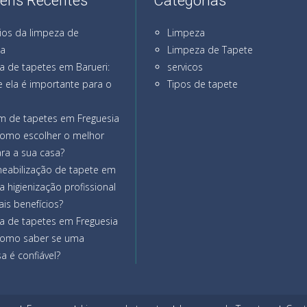
ens Recentes
Categorias
ios da limpeza de
Limpeza
na
Limpeza de Tapete
a de tapetes em Barueri:
servicos
 ela é importante para o
Tipos de tapete
m de tapetes em Freguesia
como escolher o melhor
ra a sua casa?
eabilização de tapete em
a higienização profissional
ais benefícios?
a de tapetes em Freguesia
como saber se uma
 é confiável?