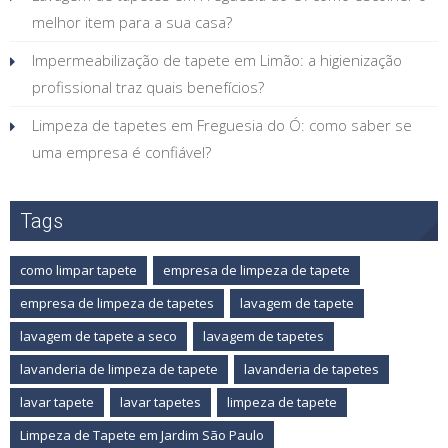
melhor item para a sua casa?
Impermeabilização de tapete em Limão: a higienização
profissional traz quais benefícios?
Limpeza de tapetes em Freguesia do Ó: como saber se
uma empresa é confiável?
Tags
como limpar tapete
empresa de limpeza de tapete
empresa de limpeza de tapetes
lavagem de tapete
lavagem de tapete a seco
lavagem de tapetes
lavanderia de limpeza de tapete
lavanderia de tapetes
lavar tapete
lavar tapetes
limpeza de tapete
Limpeza de Tapete em Jardim São Paulo