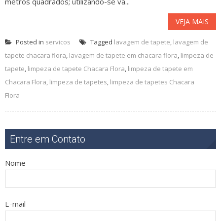
metros quadrados; utilizando-se va...
VEJA MAIS
Posted in
servicos
Tagged
lavagem de tapete
,
lavagem de
tapete chacara flora
,
lavagem de tapete em chacara flora
,
limpeza de
tapete
,
limpeza de tapete Chacara Flora
,
limpeza de tapete em
Chacara Flora
,
limpeza de tapetes
,
limpeza de tapetes Chacara
Flora
Entre em Contato
Nome
E-mail