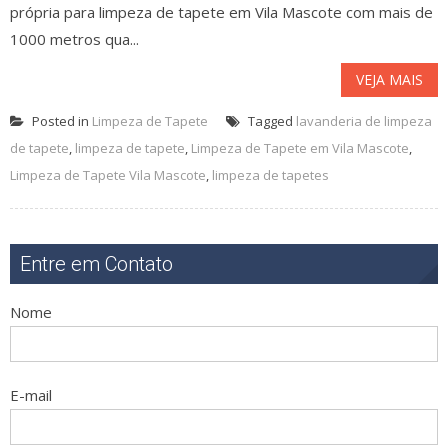
própria para limpeza de tapete em Vila Mascote com mais de
1000 metros qua...
VEJA MAIS
Posted in
Limpeza de Tapete
Tagged
lavanderia de limpeza
de tapete
,
limpeza de tapete
,
Limpeza de Tapete em Vila Mascote
,
Limpeza de Tapete Vila Mascote
,
limpeza de tapetes
Entre em Contato
Nome
E-mail