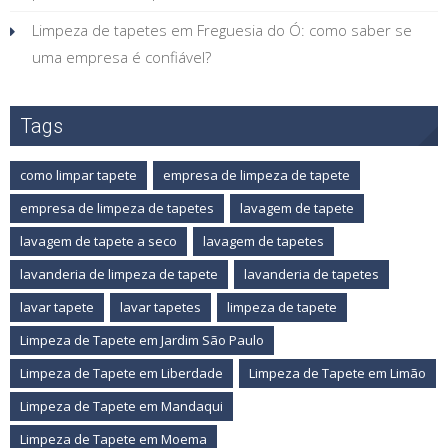
Limpeza de tapetes em Freguesia do Ó: como saber se
uma empresa é confiável?
Tags
como limpar tapete
empresa de limpeza de tapete
empresa de limpeza de tapetes
lavagem de tapete
lavagem de tapete a seco
lavagem de tapetes
lavanderia de limpeza de tapete
lavanderia de tapetes
lavar tapete
lavar tapetes
limpeza de tapete
Limpeza de Tapete em Jardim São Paulo
Limpeza de Tapete em Liberdade
Limpeza de Tapete em Limão
Limpeza de Tapete em Mandaqui
Limpeza de Tapete em Moema