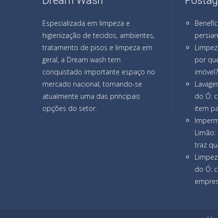
Dream Wash
Postag
Especializada em limpeza e
Benefíc
higienização de tecidos, ambientes,
persia
tratamento de pisos e limpeza em
Limpez
geral, a Dream wash tem
por que
conquistado importante espaço no
imóvel?
mercado nacional, tornando-se
Lavage
atualmente uma das principais
do Ó: 
opções do setor.
item pa
Imperm
Limão: 
traz qu
Limpez
do Ó: 
empresa