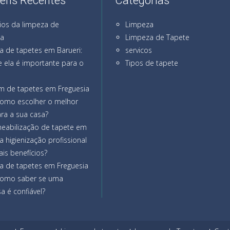
ens Recentes
Categorias
ios da limpeza de
Limpeza
na
Limpeza de Tapete
a de tapetes em Barueri:
servicos
 ela é importante para o
Tipos de tapete
m de tapetes em Freguesia
como escolher o melhor
ra a sua casa?
eabilização de tapete em
a higienização profissional
ais benefícios?
a de tapetes em Freguesia
como saber se uma
 é confiável?