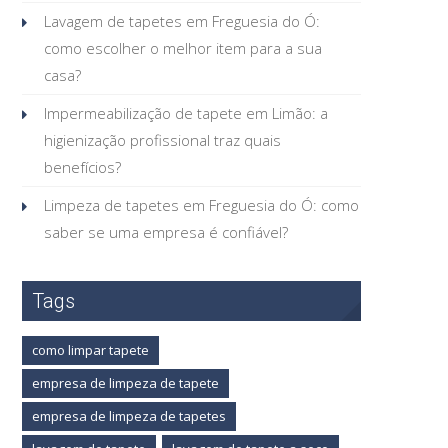
Lavagem de tapetes em Freguesia do Ó:
como escolher o melhor item para a sua
casa?
Impermeabilização de tapete em Limão: a
higienização profissional traz quais
benefícios?
Limpeza de tapetes em Freguesia do Ó: como
saber se uma empresa é confiável?
Tags
como limpar tapete
empresa de limpeza de tapete
empresa de limpeza de tapetes