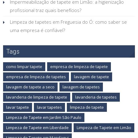
Impermeabilização de tapete em Limão: a higienização
profissional traz quais benefícios?
Limpeza de tapetes em Freguesia do Ó: como saber se
uma empresa é confiável?
Tags
como limpar tapete
empresa de limpeza de tapete
empresa de limpeza de tapetes
lavagem de tapete
lavagem de tapete a seco
lavagem de tapetes
lavanderia de limpeza de tapete
lavanderia de tapetes
lavar tapete
lavar tapetes
limpeza de tapete
Limpeza de Tapete em Jardim São Paulo
Limpeza de Tapete em Liberdade
Limpeza de Tapete em Limão
Limpeza de Tapete em Mandaqui