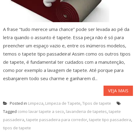
A frase “tudo merece uma chance” pode ser levada ao pé da
letra quando o assunto é tapete. Essa peça não é só para
preencher um espaço vazio e, entre os inúmeros modelos,
temos o tapete tipo passadeira! Assim como os outros tipos
de tapete, é fundamental ter cuidados com a manutenção,
como por exemplo a lavagem de tapete. Até porque para
esbanjarem todo seu charme e ganharem d...
VEJA MAIS
Posted in
Limpeza
,
Limpeza de Tapete
,
Tipos de tapete
Tagged
como lavar tapete a seco
,
lavanderia de tapetes
,
tapete
passadeira
,
tapete passadeira para corredor
,
tapete tipo passadeira
,
tipos de tapete