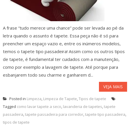
A frase “tudo merece uma chance” pode ser levada ao pé da
letra quando o assunto é tapete. Essa peça não é só para
preencher um espaço vazio e, entre os inúmeros modelos,
temos o tapete tipo passadeira! Assim como os outros tipos
de tapete, é fundamental ter cuidados com a manutenção,
como por exemplo a lavagem de tapete. Até porque para
esbanjarem todo seu charme e ganharem d...
VEJA MAIS
Posted in
Limpeza
,
Limpeza de Tapete
,
Tipos de tapete
Tagged
como lavar tapete a seco
,
lavanderia de tapetes
,
tapete
passadeira
,
tapete passadeira para corredor
,
tapete tipo passadeira
,
tipos de tapete