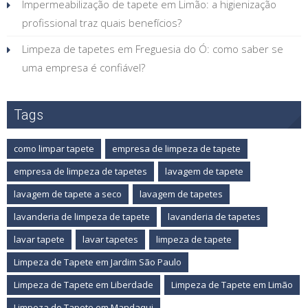
Impermeabilização de tapete em Limão: a higienização
profissional traz quais benefícios?
Limpeza de tapetes em Freguesia do Ó: como saber se
uma empresa é confiável?
Tags
como limpar tapete
empresa de limpeza de tapete
empresa de limpeza de tapetes
lavagem de tapete
lavagem de tapete a seco
lavagem de tapetes
lavanderia de limpeza de tapete
lavanderia de tapetes
lavar tapete
lavar tapetes
limpeza de tapete
Limpeza de Tapete em Jardim São Paulo
Limpeza de Tapete em Liberdade
Limpeza de Tapete em Limão
Limpeza de Tapete em Mandaqui